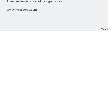
Arianna4View is powered by Hyperborea.
www.hyperborea.com
v1.1.4